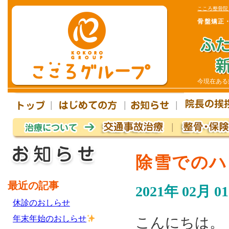
こころ整骨院
骨盤矯正
今現在ある
除雪でのハ
最近の記事
2021年 02月 0
休診のおしらせ
年末年始のおしらせ
こんにちは。