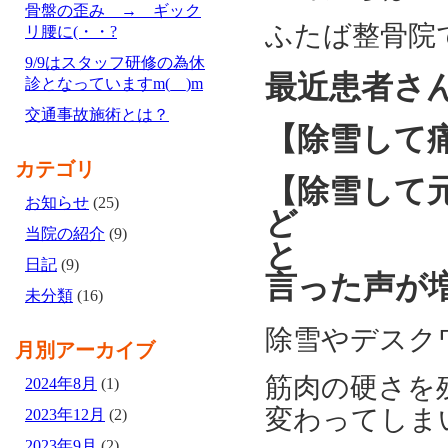
骨盤の歪み → ギック
ふたば整骨院
リ腰に(・・?
9/9はスタッフ研修の為休
最近患者さ
診となっていますm(__)m
交通事故施術とは？
【除雪して
カテゴリ
【除雪して
お知らせ
(25)
ど
当院の紹介
(9)
日記
(9)
言った声が
未分類
(16)
除雪やデスク
月別アーカイブ
筋肉の硬さを
2024年8月
(1)
変わってしま
2023年12月
(2)
2023年9月
(2)