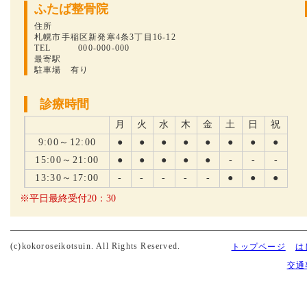
ふたば整骨院
住所
札幌市手稲区新発寒4条3丁目16-12
TEL 000-000-000
最寄駅
駐車場 有り
診療時間
月
火
水
木
金
土
日
祝
9:00～12:00
●
●
●
●
●
●
●
●
15:00～21:00
●
●
●
●
●
-
-
-
13:30～17:00
-
-
-
-
-
●
●
●
※平日最終受付20：30
(c)kokoroseikotsuin. All Rights Reserved.
トップページ
は
交通