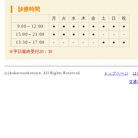
診療時間
月
火
水
木
金
土
日
祝
9:00～12:00
●
●
●
●
●
●
●
●
15:00～21:00
●
●
●
●
●
-
-
-
13:30～17:00
-
-
-
-
-
●
●
●
※平日最終受付20：30
(c)kokoroseikotsuin. All Rights Reserved.
トップページ
は
交通