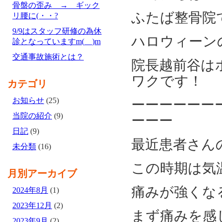
骨盤の歪み → ギック
ふたば整骨院
リ腰に(・・?
9/9はスタッフ研修の為休
ハロウィーンの
診となっていますm(__)m
交通事故施術とは？
院長越前谷は
ワクです！
カテゴリ
お知らせ
(25)
ーーーーーー
当院の紹介
(9)
ーーー
日記
(9)
最近患者さん
未分類
(16)
この時期は気
月別アーカイブ
痛みが強くな
2024年8月
(1)
2023年12月
(2)
まず痛みを感じ
2023年9月
(2)